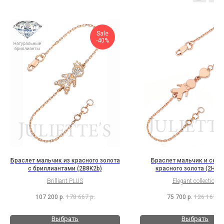
Sale
-40%
Браслет мальчик из красного золота
Браслет мальчик и серд
с бриллиантами (2B8K2b)
красного золота (2H1B
Brilliant PLUS
Elegant collection
107 200
р.
178 667
р.
75 700
р.
126 167
р.
Выбрать
Выбрать