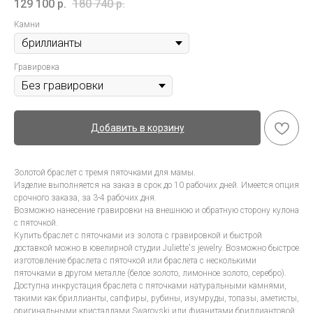
129 100
р.
180 740
р.
Камни
Гравировка
Добавить в корзину
Золотой браслет с тремя пяточками для мамы.
Изделие выполняется на заказ в срок до 10 рабочих дней. Имеется опция
срочного заказа, за 3-4 рабочих дня.
Возможно нанесение гравировки на внешнюю и обратную сторону кулона
с пяточкой.
Купить браслет с пяточками из золота с гравировкой и быстрой
доставкой можно в ювелирной студии Juliette's jewelry. Возможно быстрое
изготовление браслета с пяточкой или браслета с несколькими
пяточками в другом металле (белое золото, лимонное золото, серебро).
Доступна инкрустация браслета с пяточками натуральными камнями,
такими как бриллианты, сапфиры, рубины, изумруды, топазы, аметисты,
оригинальными кристаллами Swarovski или фианитами бриллиантовой