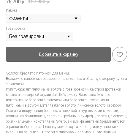
76 700
р.
127 833
р.
Камни
Гравировка
Добавить в корзину
Золотой браслет с пяточкой для мамы.
Возможно нанесение гравировки на внешнюю и обратную сторону кулона
с пяточкой.
Купить браслет пяточка из золота с гравировкой и быстрой доставкой
можно в ювелирной студии Juliette's jewelry. Возможно быстрое
изготовление браслета с пяточкой или браслета с несколькими
пяточками в другом металле (белое золото, лимонное золото, серебро).
Доступна инкрустация браслета с пяточкой натуральными камнями,
такими как бриллианты, сапфиры, рубины, изумруды, топазы, аметисты,
оригинальными кристаллами Swarovski или фианитами бриллиантовой
огранки любого цвета. Цепочку можно сделать толще или установить
кулоны на вашу цепь. Браслет с пяточками для мамы - это лучший