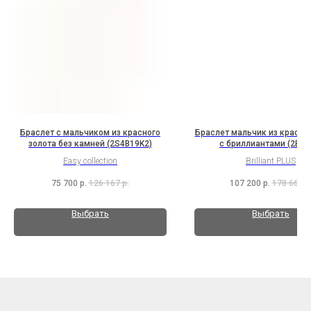
Браслет с мальчиком из красного
Браслет мальчик из красног
золота без камней (2S4B19K2)
с бриллиантами (2B8K
Easy collection
Brilliant PLUS
75 700
р.
126 167
р.
107 200
р.
178 667
р
Выбрать
Выбрать