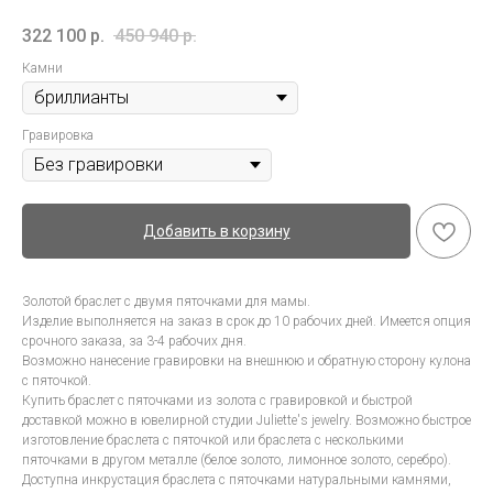
322 100
р.
450 940
р.
Камни
Гравировка
Добавить в корзину
Золотой браслет с двумя пяточками для мамы.
Изделие выполняется на заказ в срок до 10 рабочих дней. Имеется опция
срочного заказа, за 3-4 рабочих дня.
Возможно нанесение гравировки на внешнюю и обратную сторону кулона
с пяточкой.
Купить браслет с пяточками из золота с гравировкой и быстрой
доставкой можно в ювелирной студии Juliette's jewelry. Возможно быстрое
изготовление браслета с пяточкой или браслета с несколькими
пяточками в другом металле (белое золото, лимонное золото, серебро).
Доступна инкрустация браслета с пяточками натуральными камнями,