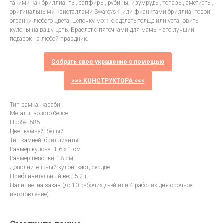
такими как бриллианты, сапфиры, рубины, изумруды, топазы, аметисты,
оригинальными кристаллами Swarovski или фианитами бриллиантовой
огранки любого цвета. Цепочку можно сделать толще или установить
кулоны на вашу цепь. Браслет с пяточками для мамы - это лучший
подарок на любой праздник.
Собрать свое украшение с помощью
>>> КОНСТРУКТОРА <<<
Тип замка: карабин
Металл: золото белое
Проба: 585
Цвет камней: белый
Тип камней: бриллианты
Размер кулона: 1,6 х 1 см
Размер цепочки: 18 см
Дополнительный кулон: каст, сердце
Приблизительный вес: 5,2 г.
Наличие: на заказ (до 10 рабочих дней или 4 рабочих дня срочное
изготовление)