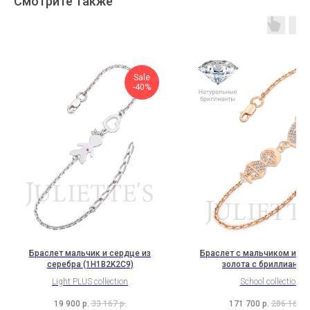
Смотрите также
Sale
-40%
Браслет мальчик и сердце из
Браслет с мальчиком из к
серебра (1H1B2K2C9)
золота с бриллианта
(2HL3B13K2T2b)
Light PLUS collection
School collection
19 900
р.
33 167
р.
171 700
р.
286 167
р