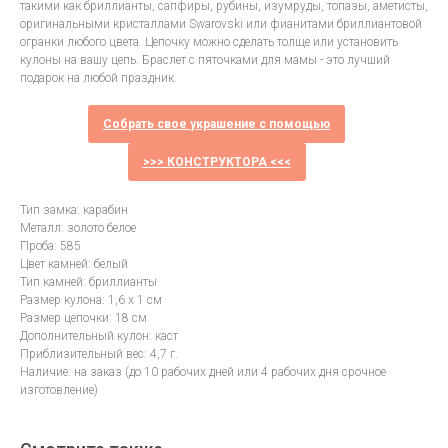
такими как бриллианты, сапфиры, рубины, изумруды, топазы, аметисты,
оригинальными кристаллами Swarovski или фианитами бриллиантовой
огранки любого цвета. Цепочку можно сделать толще или установить
кулоны на вашу цепь. Браслет с пяточками для мамы - это лучший
подарок на любой праздник.
Собрать свое украшение с помощью
>>> КОНСТРУКТОРА <<<
Тип замка: карабин
Металл: золото белое
Проба: 585
Цвет камней: белый
Тип камней: бриллианты
Размер кулона: 1,6 х 1 см
Размер цепочки: 18 см
Дополнительный кулон: каст
Приблизительный вес: 4,7 г.
Наличие: на заказ (до 10 рабочих дней или 4 рабочих дня срочное
изготовление)