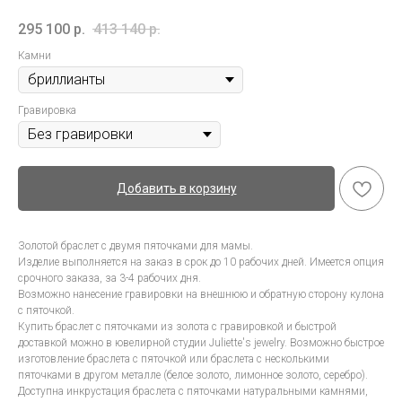
295 100
р.
413 140
р.
Камни
Гравировка
Добавить в корзину
Золотой браслет с двумя пяточками для мамы.
Изделие выполняется на заказ в срок до 10 рабочих дней. Имеется опция
срочного заказа, за 3-4 рабочих дня.
Возможно нанесение гравировки на внешнюю и обратную сторону кулона
с пяточкой.
Купить браслет с пяточками из золота с гравировкой и быстрой
доставкой можно в ювелирной студии Juliette's jewelry. Возможно быстрое
изготовление браслета с пяточкой или браслета с несколькими
пяточками в другом металле (белое золото, лимонное золото, серебро).
Доступна инкрустация браслета с пяточками натуральными камнями,