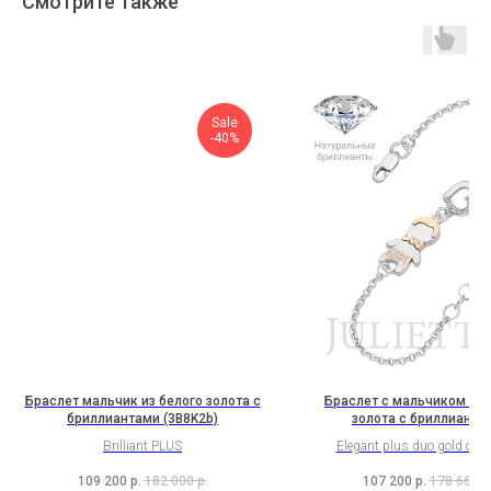
Смотрите также
Sale
-40%
Браслет мальчик из белого золота с
Браслет с мальчиком из 
бриллиантами (3B8K2b)
золота с бриллианта
(3H5B12ShK2b)
Brilliant PLUS
Elegant plus duo gold colle
109 200
р.
182 000
р.
107 200
р.
178 667
р