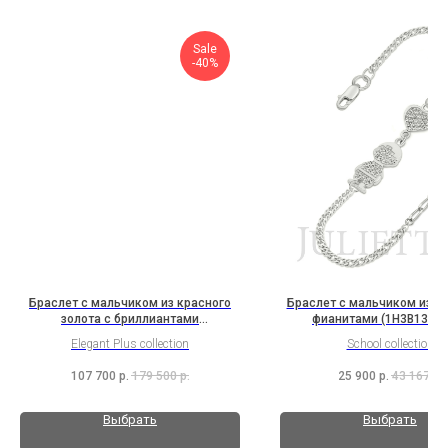
Sale
-40%
Браслет с мальчиком из красного
Браслет с мальчиком из с
золота с бриллиантами
фианитами (1H3B13K2R
(2I1B10K2Nn1b)
Elegant Plus collection
School collection
107 700
р.
179 500
р.
25 900
р.
43 167
р.
Выбрать
Выбрать