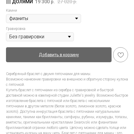
19 300
р.
27 020
р.
Камни
Гравировка
Добавить в корзину
Серебряный браслет с двумя пяточками для мамы.
Возможно нанесение гравировки на внешнюю и обратную сторону кулона
с пяточкой.
Купить браслет с пяточками из серебра с гравировкой и быстрой
доставкой можно в ювелирной студии Juliette's jewelry. Возможно быстрое
изготовление браслета с пяточкой или браслета с несколькими
пяточками в другом металле (белое золото, лимонное золото, красное
золото). Доступна инкрустация браслета с пяточками натуральными
камнями, такими как бриллианты, сапфиры, рубины, изумруды, топазы,
аметисты, оригинальными кристаллами Swarovski или фианитами
бриллиантовой огранки любого цвета. Цепочку можно сделать толще или
установить кулоны на вашу цепь. Браслет с пяточками для мамы - это