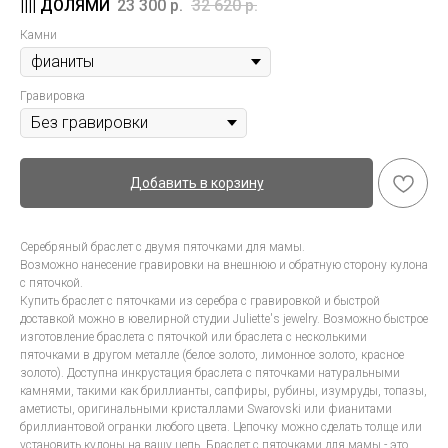
23 300
р.
32 620
р.
Камни
Гравировка
Добавить в корзину
Серебряный браслет с двумя пяточками для мамы.
Возможно нанесение гравировки на внешнюю и обратную сторону кулона
с пяточкой.
Купить браслет с пяточками из серебра с гравировкой и быстрой
доставкой можно в ювелирной студии Juliette's jewelry. Возможно быстрое
изготовление браслета с пяточкой или браслета с несколькими
пяточками в другом металле (белое золото, лимонное золото, красное
золото). Доступна инкрустация браслета с пяточками натуральными
камнями, такими как бриллианты, сапфиры, рубины, изумруды, топазы,
аметисты, оригинальными кристаллами Swarovski или фианитами
бриллиантовой огранки любого цвета. Цепочку можно сделать толще или
установить кулоны на вашу цепь. Браслет с пяточками для мамы - это