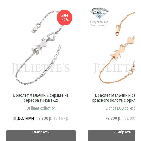
Sale
-40%
Браслет мальчик и сердце из
Браслет мальчик и серд
серебра (1H5B1K2)
красного золота с брилл
(2H1B2K2b)
Brilliant collection
Light PLUS collection
19 900
р.
33 167
р.
79 700
р.
132 833
р.
Выбрать
Выбрать