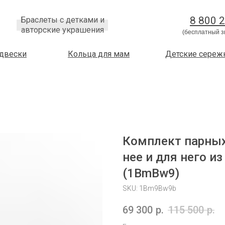
8 800 
Браслеты с детками и
авторские украшения
(бесплатный з
двески
Кольца для мам
Детские сереж
Комплект парных
нее и для него и
(1BmBw9)
SKU:
1Bm9Bw9b
69 300
р.
115 500
р.