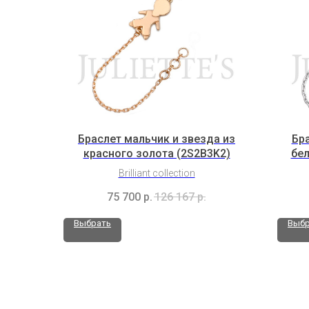
Браслет мальчик и звезда из
Бра
красного золота (2S2B3K2)
бел
Brilliant collection
75 700
р.
126 167
р.
Выбрать
Выбр