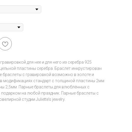
гравировкой для нее и для него из серебра 925
 цельной пластины серебра. Браслет инкрустирован
е браслеты с гравировкой возможно в золоте и
н в модификациях стандарт с толщиной пластины 2мм
ны 2,5мм. Парные браслеты для влюблённых с
 подарком на любой праздник. Парные браслеты с
лирной студии Juliette’s jewelry.