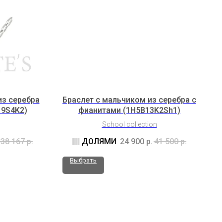
из серебра
Браслет с мальчиком из серебра с
19S4K2)
фианитами (1H5B13K2Sh1)
School collection
38 167
р.
24 900
р.
41 500
р.
Выбрать