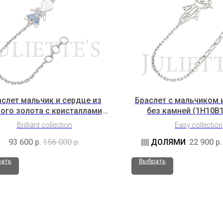
слет мальчик и сердце из
Браслет с мальчиком 
ого золота с кристаллами
без камней (1H10B
Swarovski (3H5B1K2Sw9)
Brilliant collection
Easy collection
93 600
р.
156 000
р.
22 900
р.
ать
Выбрать