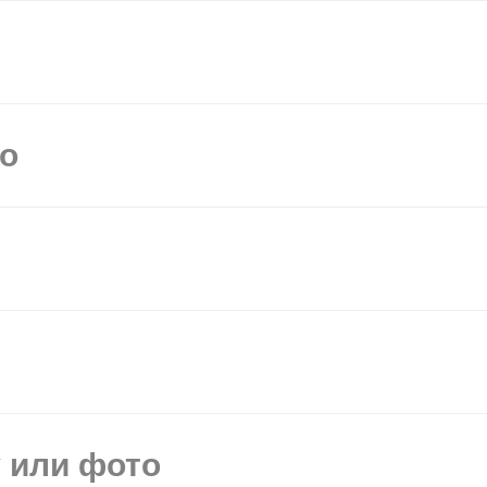
мо
у или фото