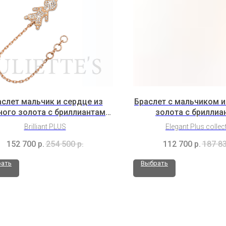
слет мальчик и сердце из
Браслет с мальчиком и
ного золота с бриллиантами
золота с бриллиа
(2H8B8K2b)
(2Hl1B10K2Rh1
Brilliant PLUS
Elegant Plus collec
152 700
р.
254 500
р.
112 700
р.
187 8
ать
Выбрать