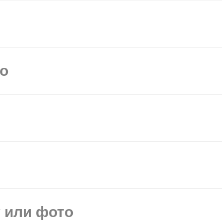
мо
у или фото