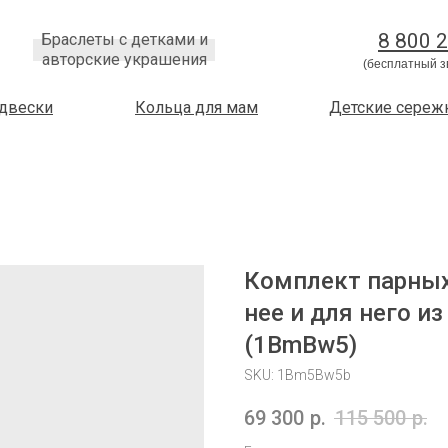
8 800 
Браслеты с детками и
авторские украшения
(бесплатный з
двески
Кольца для мам
Детские сереж
Комплект парных
нее и для него и
(1BmBw5)
SKU:
1Bm5Bw5b
69 300
р.
115 500
р.