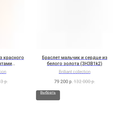
з красного
Браслет мальчик и сердце из
нтами
белого золота (3H3B1k2)
b)
tion
Brilliant collection
33
р.
79 200
р.
132 000
р.
Выбрать