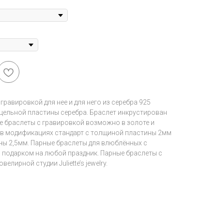
гравировкой для нее и для него из серебра 925
 цельной пластины серебра. Браслет инкрустирован
е браслеты с гравировкой возможно в золоте и
н в модификациях стандарт с толщиной пластины 2мм
ны 2,5мм. Парные браслеты для влюблённых с
 подарком на любой праздник. Парные браслеты с
лирной студии Juliette’s jewelry.