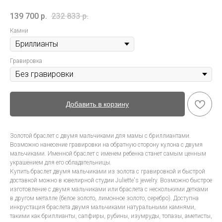
139 700
р.
232 833
р.
Камни
Гравировка
Добавить в корзину
Золотой браслет с двумя мальчиками для мамы с бриллиантами.
Возможно нанесение гравировки на обратную сторону кулона с двумя
мальчиками. Именной браслет с именем ребенка станет самым ценным
украшением для его обладательницы.
Купить браслет двумя мальчиками из золота с гравировкой и быстрой
доставкой можно в ювелирной студии Juliette's jewelry. Возможно быстрое
изготовление с двумя мальчиками или браслета с несколькими детками
в другом металле (белое золото, лимонное золото, серебро). Доступна
инкрустация браслета двумя мальчиками натуральными камнями,
такими как бриллианты, сапфиры, рубины, изумруды, топазы, аметисты,