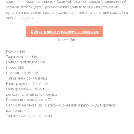
оригинальными кристаллами Swarovski или фианитами бриллиантовой
огранки любого цвета. Цепочку можно сделать толще или установить
кулоны на вашу цепь. Браслет с детьми для мамы, это лучший подарок на
любой праздник.
Собрать свое украшение с помощью
<a href="http
Кончик: нет
Тип замка: карабин
Металл: золото красное
Проба: 585
Цвет камней: белый
Тип камней: бриллианты
Размер кулона: 1,6 х 1 см
Размер цепочки: 18 см
Дополнительный кулон: сердце
Приблизительный вес: 4,7 г.
Наличие: на заказ (до 10 рабочих дней или 4 рабочих дня срочное
изготовление)
Тип цепочки: Двойной ромб